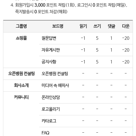
회원가입시
3,000
포인트 적립(1회), 로그인시
0
포인트 적립(매일),
쪽지발송시
0
포인트 차감(매회)
그룹명
보드명
읽기
쓰기
댓글
다운
쇼핑몰
질문답변
-1
5
1
-20
자유게시판
-1
5
1
-20
공지사항
-1
5
1
-20
오픈병원 컨설팅
오픈병원 컨설팅
-
-
-
-
회사소개
미디어 속 해피사
-
-
-
-
커뮤니티
온라인상담
-
-
-
-
로고올리기
-
-
-
-
카타로그
-
-
-
-
FAQ
-
-
-
-