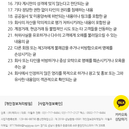
기타 게시판의 성격에 맞지 않는다고 판단되는 글
기타 정당한 권한 없이 타인의 권리를 침해하는 내용
공공질서 및 미풍양속에 위반되는 내용이나 링크를 포함한 글
회사의 자산을 악의적으로 평가 저하시키려는 내용이 포함된 글
계정거래, 현금거래 등 불법적인 시도 또는 타 고객들을 선동하는 글
허위사실을 유포하거나 다수의 고객에게 오해를 불러일으킬 수 있는
내용의 글
다른 회원 또는 제3자에게 불쾌감을 주거나 비방함으로써 명예를
손상시키는 글
회사 또는 타인을 비방하거나 중상 모략으로 명예를 훼손시키거나 모욕을
주는 글
회사에서 인정하지 않은 영리를 목적으로 하거나 광고 및 홍보 또는 그와
유사한 내용임이 객관적으로 확인되는 글
[개인정보처리방침]
[사업자정보확인]
상호 : (주)해피사 | 대표 : 이철주
전화 :
031-717-8484 / 031-717-2127
팩스 :
0502-717-8484
사업자등록번호 :
129-86-88790
통신판매업신고 :
제 2018-성남중원-0591
개인정보관리책임자 : 이철주
이메일 :
97178484@happysa.com
경기도 성남시 중원구 둔촌대로 449 중앙인더스피아 1차 308호