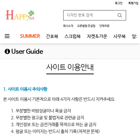
로그인
|
회원가입
회사소개
오픈병원 컨설팅
단체주문
SUMMER
간호복
스크럽복
자켓&가운
사무복
앞치
User Guide
사이트 이용안내
1. 사이트 이용시 주의사항
본 사이트 이용시 기본적으로 아래 4가지 사항은 반드시 지켜주세요.
무분별한 비방성글이나 욕설 금지
무분별한 광고글 및 불법자료 관련글 금지
개인정보 또는 금전거래를 목적으로 하는 글 금지
펌글 또는 이미지는 반드시 출처 기록(저작권 문제)