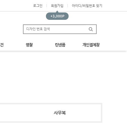
로그인
회원가입
아이디/비밀번호 찾기
건
명찰
린넨폼
개인결제창
사무복