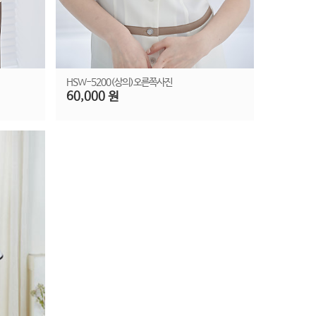
HSW-5200(상의)오른쪽사진
60,000 원