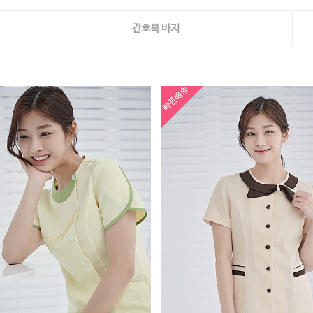
간호복 바지
빠른배송