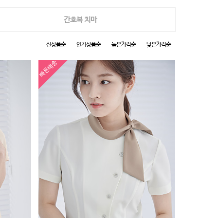
간호복 치마
신상품순
인기상품순
높은가격순
낮은가격순
빠른배송