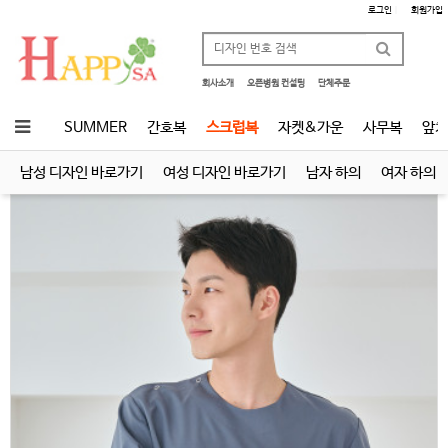
로그인
|
회원가입
회사소개
오픈병원 컨설팅
단체주문
SUMMER
간호복
스크럽복
자켓&가운
사무복
앞치
남성 디자인 바로가기
여성 디자인 바로가기
남자 하의
여자 하의